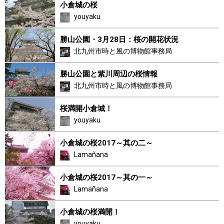
小倉城の桜
youyaku
勝山公園・3月28日：桜の開花状況
北九州市時と風の博物館事務局
勝山公園と紫川周辺の桜情報
北九州市時と風の博物館事務局
桜満開小倉城！
youyaku
小倉城の桜2017～其の二～
Lamañana
小倉城の桜2017～其の一～
Lamañana
小倉城の桜満開！
youyaku