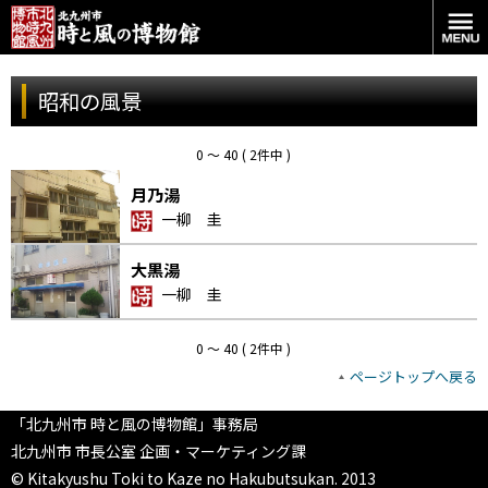
昭和の風景
0 〜 40 ( 2件中 )
月乃湯
一柳 圭
大黒湯
一柳 圭
0 〜 40 ( 2件中 )
ページトップへ戻る
「北九州市 時と風の博物館」事務局
北九州市 市長公室 企画・マーケティング課
© Kitakyushu Toki to Kaze no Hakubutsukan. 2013