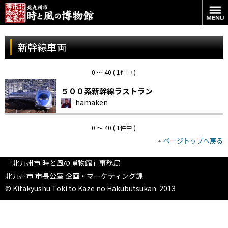
新幹線車両
0 〜 40 ( 1件中 )
５００系新幹線ラストラン
hamaken
0 〜 40 ( 1件中 )
ページトップへ戻る
「北九州市 時と風の博物館」事務局
北九州市 市長公室 企画・マーケティング課
© Kitakyushu Toki to Kaze no Hakubutsukan. 2013