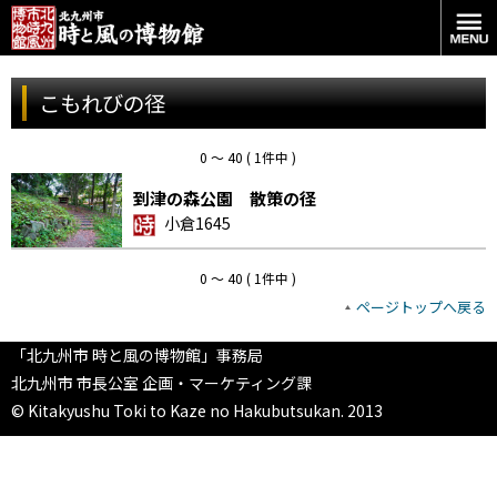
こもれびの径
0 〜 40 ( 1件中 )
到津の森公園 散策の径
小倉1645
0 〜 40 ( 1件中 )
ページトップへ戻る
「北九州市 時と風の博物館」事務局
北九州市 市長公室 企画・マーケティング課
© Kitakyushu Toki to Kaze no Hakubutsukan. 2013