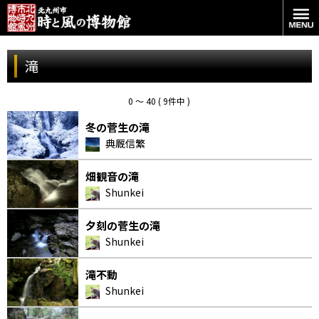
滝
0 〜 40 ( 9件中 )
冬の菅生の滝
典厩信繁
畑観音の滝
Shunkei
夕刻の菅生の滝
Shunkei
滝不動
Shunkei