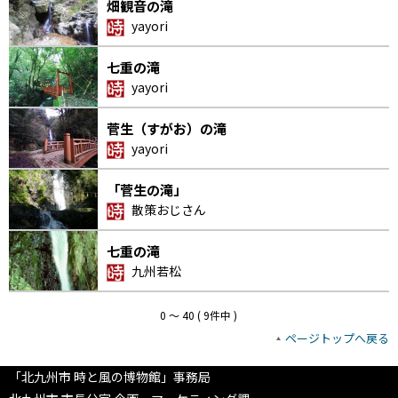
畑観音の滝
yayori
七重の滝
yayori
菅生（すがお）の滝
yayori
「菅生の滝」
散策おじさん
七重の滝
九州若松
0 〜 40 ( 9件中 )
ページトップへ戻る
「北九州市 時と風の博物館」事務局