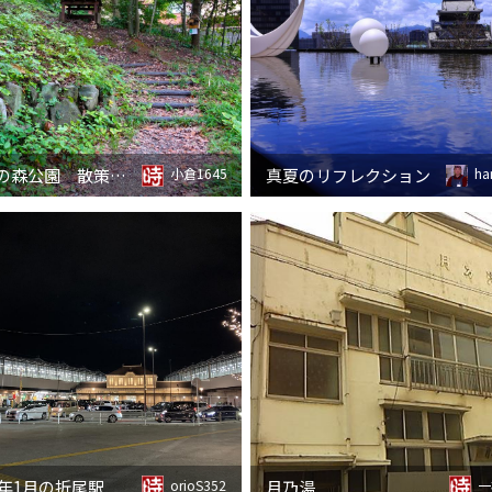
到津の森公園 散策の径
真夏のリフレクション
小倉1645
ha
26年1月の折尾駅
月乃湯
orioS352
一