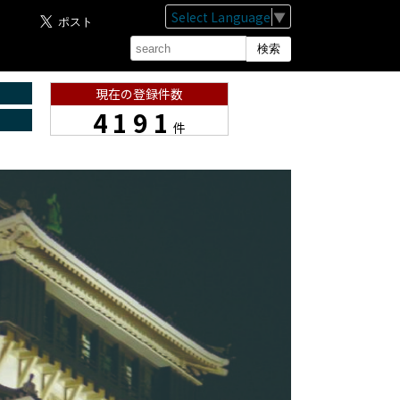
Select Language
▼
現在の登録件数
4191
件