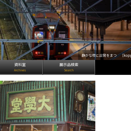
静かな夜に出発をまつ ［koppa929］
資料室
展示品検索
Archives
Search