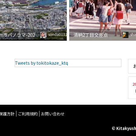
北九州市パノラマ-2025_05_04
清納2丁目交差点
sonda0112
sh
Tweets by tokitokaze_ktq
2
保護方針
ご利用規約
お問い合わせ
© Kitakyush