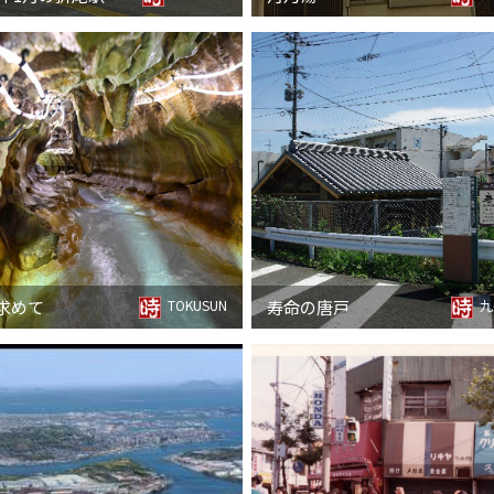
求めて
寿命の唐戸
TOKUSUN
九