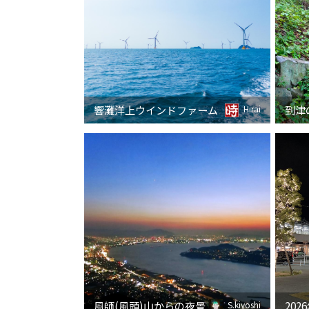
響灘洋上ウインドファーム
Hirai
風師(風頭)山からの夜景
20
S.kiyoshi