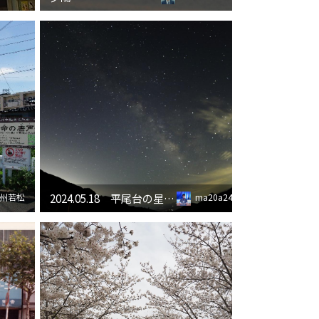
2024.05.18 平尾台の星空その３
州若松
ma20a24