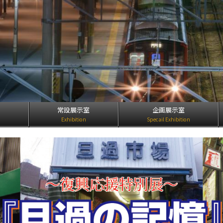
は
常設展示室
企画展示室
Exhibition
Specail Exhibition