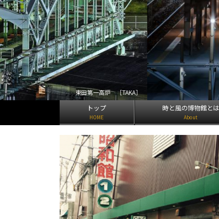
第一高炉 ［TAKA］
トップ
時と風の博物館と
HOME
About