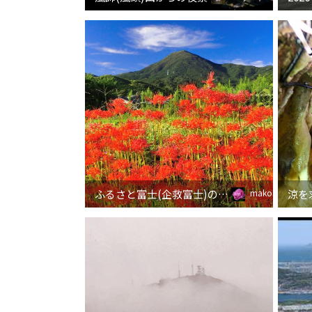
ふるさと富士(企救富士)の四季 その４ 秋
涼を
mako3