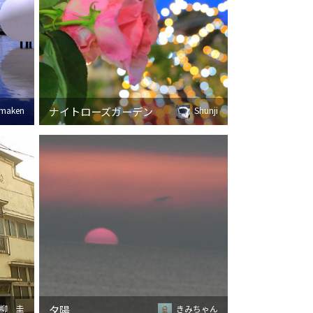
ナイトローズガーデン
maken
Shunji
夕陽
柳 圭
きみちゃん