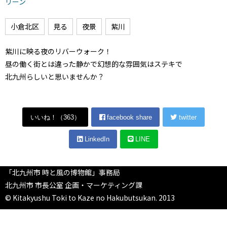
リーン
小倉北区
見る
夜景
紫川
紫川に映る夜のリバーウォーク！
昼の働く街とは違った静かで幻想的な雰囲気はステキで
北九州らしいと思いませんか？
いいね！（
363
）
facebook share
twitter
LinkedIn
LINE
「北九州市 時と風の博物館」事務局
北九州市 市長公室 企画・マーケティング課
© Kitakyushu Toki to Kaze no Hakubutsukan. 2013