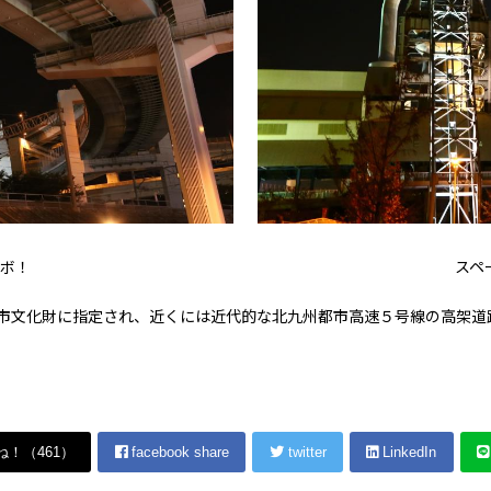
ボ！
スペ
市文化財に指定され、近くには近代的な北九州都市高速５号線の高架道
ね！（
461
）
facebook share
twitter
LinkedIn