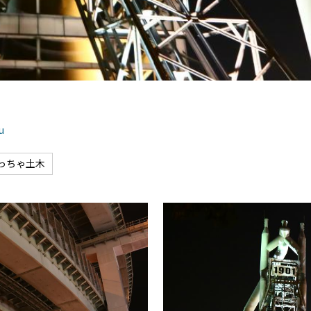
u
っちゃ土木