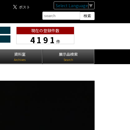
Select Language
▼
現在の登録件数
4191
件
資料室
展示品検索
Archives
Search