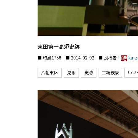
東田第一高炉史跡
■ 時風1758 ■ 2014-02-02 ■ 投稿者：
ka-z
八幡東区
見る
史跡
工場夜景
いい