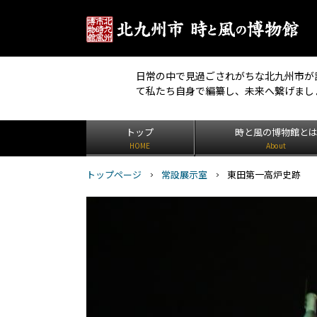
日常の中で見過ごされがちな北九州市が
て私たち自身で編纂し、未来へ繋げまし
トップ
時と風の博物館と
HOME
About
トップページ
常設展示室
東田第一高炉史跡