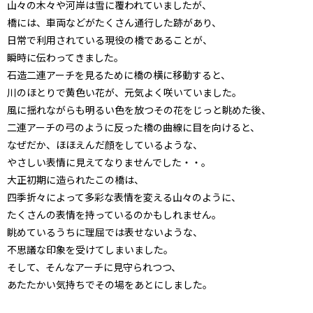
山々の木々や河岸は雪に覆われていましたが、
橋には、車両などがたくさん通行した跡があり、
日常で利用されている現役の橋であることが、
瞬時に伝わってきました。
石造二連アーチを見るために橋の横に移動すると、
川のほとりで黄色い花が、元気よく咲いていました。
風に揺れながらも明るい色を放つその花をじっと眺めた後、
二連アーチの弓のように反った橋の曲線に目を向けると、
なぜだか、ほほえんだ顔をしているような、
やさしい表情に見えてなりませんでした・・。
大正初期に造られたこの橋は、
四季折々によって多彩な表情を変える山々のように、
たくさんの表情を持っているのかもしれません。
眺めているうちに理屈では表せないような、
不思議な印象を受けてしまいました。
そして、そんなアーチに見守られつつ、
あたたかい気持ちでその場をあとにしました。