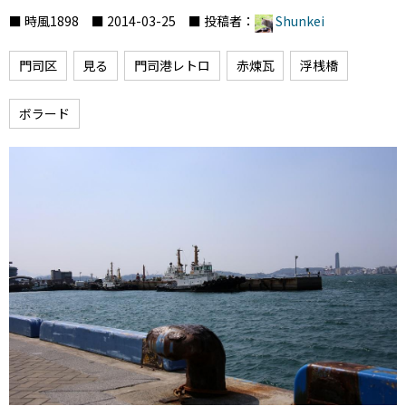
■ 時風1898 ■ 2014-03-25 ■ 投稿者：
Shunkei
門司区
見る
門司港レトロ
赤煉瓦
浮桟橋
ボラード