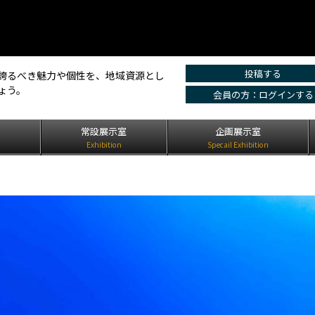
投稿する
誇るべき魅力や個性を、地域資源とし
ょう。
会員の方：ログインする
は
常設展示室
企画展示室
Exhibition
Specail Exhibition