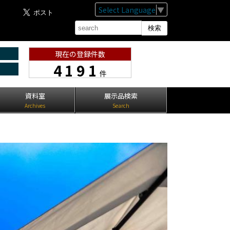
Select Language
▼
現在の登録件数
4191
件
資料室
展示品検索
Archives
Search