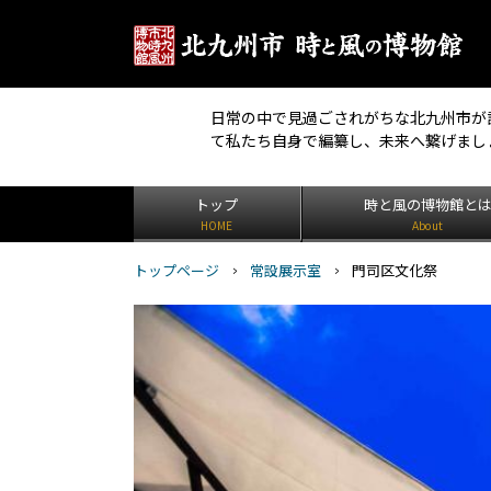
日常の中で見過ごされがちな北九州市が
て私たち自身で編纂し、未来へ繋げまし
トップ
時と風の博物館と
HOME
About
トップページ
常設展示室
門司区文化祭