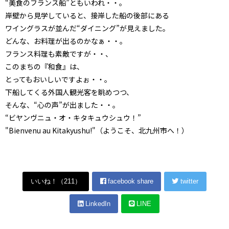
“美食のフランス船”ともいわれ・・。
岸壁から見学していると、接岸した船の後部にある
ワイングラスが並んだ“ダイニング”が見えました。
どんな、お料理が出るのかなぁ・・。
フランス料理も素敵ですが・・、
このまちの『和食』は、
とってもおいしいですよぉ・・。
下船してくる外国人観光客を眺めつつ、
そんな、“心の声”が出ました・・。
“ビヤンヴニュ・オ・キタキュウシュウ！”
"Bienvenu au Kitakyushu!"（ようこそ、北九州市へ！）
いいね！（
211
）
facebook share
twitter
LinkedIn
LINE