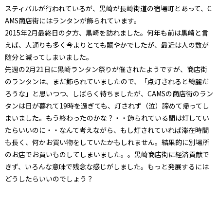
スティバルが行われているが、黒崎が長崎街道の宿場町とあって、C
AMS商店街にはランタンが飾られています。
2015年2月最終日の夕方、黒崎を訪れました。何年も前は黒崎と言
えば、人通りも多く今よりとても賑やかでしたが、最近は人の数が
随分と減ってしまいました。
先週の2月21日に黒崎ランタン祭りが催されたようですが、商店街
のランタンは、まだ飾られていましたので、「点灯されると綺麗だ
ろうな」と思いつつ、しばらく待ちましたが、CAMSの商店街のラン
タンは日が暮れて19時を過ぎても、灯されず（泣）諦めて帰ってし
まいました。もう終わったのかな？・・飾られている間は灯してい
たらいいのに・・なんて考えながら、もし灯されていれば滞在時間
も長く、何かお買い物をしていたかもしれません。結果的に別場所
のお店でお買いものしてしまいました。。黒崎商店街に経済貢献で
きず、いろんな意味で残念な感じがしました。もっと発展するには
どうしたらいいのでしょう？