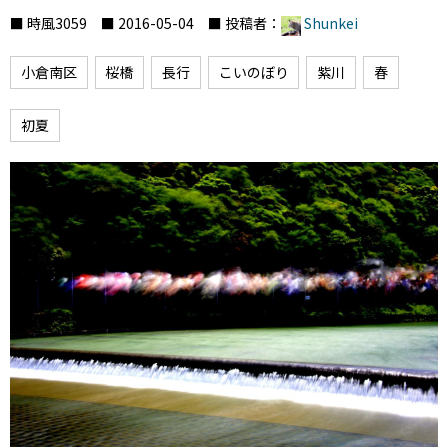
■ 時風3059 ■ 2016-05-04 ■ 投稿者：
Shunkei
小倉南区
桜橋
長行
こいのぼり
紫川
春
初夏