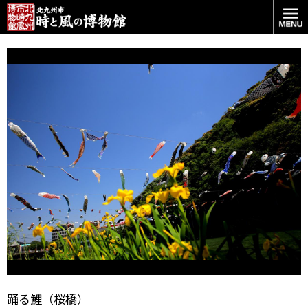
桜橋の「鯉」
踊る鯉（桜橋）