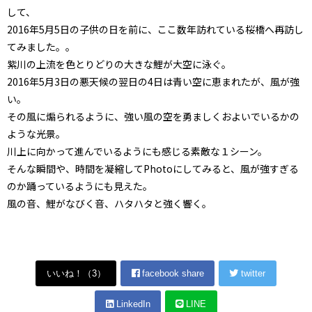
して、
2016年5月5日の子供の日を前に、ここ数年訪れている桜橋へ再訪し
てみました。。
紫川の上流を色とりどりの大きな鯉が大空に泳ぐ。
2016年5月3日の悪天候の翌日の4日は青い空に恵まれたが、風が強
い。
その風に煽られるように、強い風の空を勇ましくおよいでいるかの
ような光景。
川上に向かって進んでいるようにも感じる素敵な１シーン。
そんな瞬間や、時間を凝縮してPhotoにしてみると、風が強すぎる
のか踊っているようにも見えた。
風の音、鯉がなびく音、ハタハタと強く響く。
いいね！（
3
）
facebook share
twitter
LinkedIn
LINE