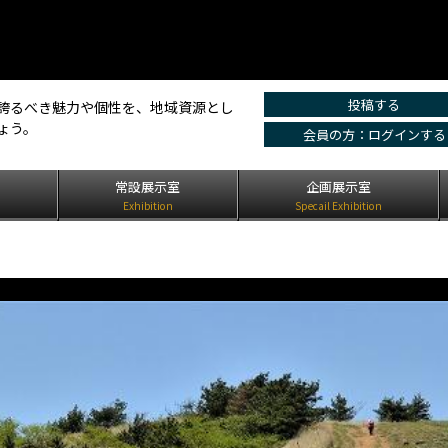
投稿する
誇るべき魅力や個性を、地域資源とし
ょう。
会員の方：ログインする
は
常設展示室
企画展示室
Exhibition
Specail Exhibition