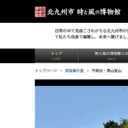
日常の中で見過ごされがちな北九州市が
て私たち自身で編纂し、未来へ繋げまし
トップ
時と風の博物館と
HOME
About
トップページ
常設展示室
平尾台・貫山登山