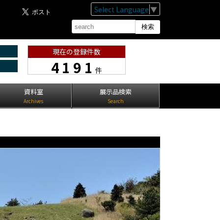
Select Language
▼
現在の登録件数
4191
件
資料室
展示品検索
Archives
Search