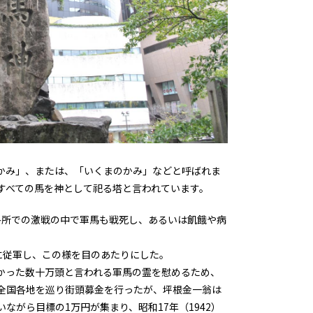
かみ」、または、「いくまのかみ」などと呼ばれま
すべての馬を神として祀る塔と言われています。
各所での激戦の中で軍馬も戦死し、あるいは飢餓や病
5）に従軍し、この様を目のあたりにした。
かった数十万頭と言われる軍馬の霊を慰めるため、
着て全国各地を巡り街頭募金を行ったが、坪根金一翁は
がら目標の1万円が集まり、昭和17年（1942）