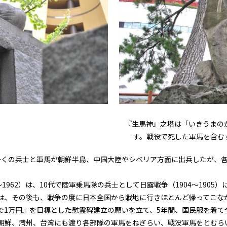
『生馬神』之塔は「いきうまの
す。戦役で死した軍馬を含む
ら多くの兵士と軍馬が朝鮮半島、中国大陸やシベリア方面に出兵したが、
～1962）は、10代で陸軍乗馬隊の兵士として日露戦争（1904～190
は、その後も、戦争の度に日本全国から戦地に行きほとんど帰ってこな
0万人で1万円』を目標とした慰霊碑建立の願いを立て、5年間、国民服を
鮮、満州、台湾にも渡り各部隊の軍馬をねぎらい、戦没軍馬をとむらいな