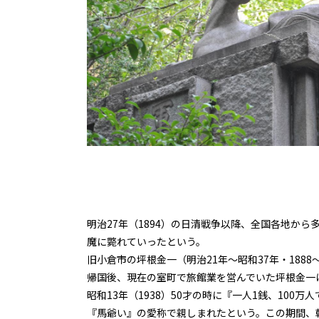
明治27年（1894）の日清戦争以降、全国各地か
魔に斃れていったという。
旧小倉市の坪根金一（明治21年～昭和37年・1888
帰国後、現在の室町で旅館業を営んでいた坪根金一
昭和13年（1938）50才の時に『一人1銭、10
『馬爺い』の愛称で親しまれたという。この期間、朝