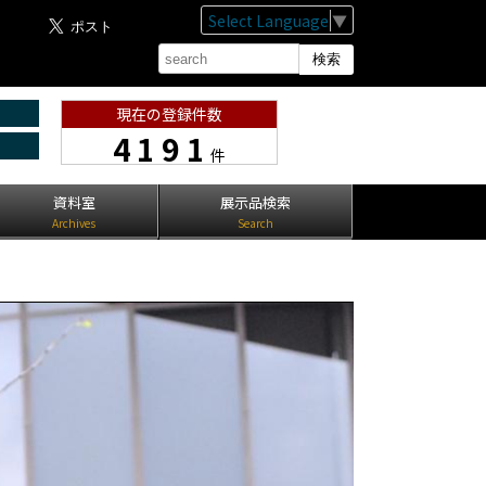
Select Language
▼
現在の登録件数
4191
件
資料室
展示品検索
Archives
Search