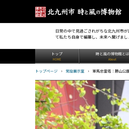
日常の中で見過ごされがちな北九州市が
て私たち自身で編纂し、未来へ繋げまし
トップ
時と風の博物館と
HOME
About
トップページ
常設展示室
軍馬忠霊塔：勝山公