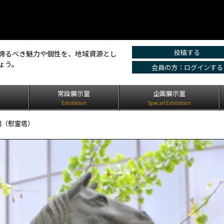
投稿する
誇るべき魅力や個性を、地域資源とし
ょう。
会員の方：ログインする
は
常設展示室
企画展示室
Exhibition
Specail Exhibition
園（慰霊塔）