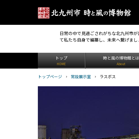
日常の中で見過ごされがちな北九州市が
て私たち自身で編纂し、未来へ繋げまし
トップ
時と風の博物館と
HOME
About
トップページ
常設展示室
ラスボス