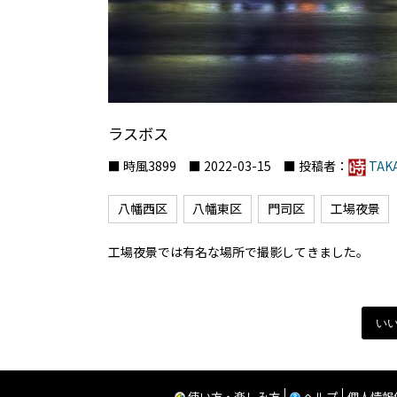
ラスボス
■ 時風3899 ■ 2022-03-15 ■ 投稿者：
TAK
八幡西区
八幡東区
門司区
工場夜景
工場夜景では有名な場所で撮影してきました。
い
使い方・楽しみ方
ヘルプ
個人情報