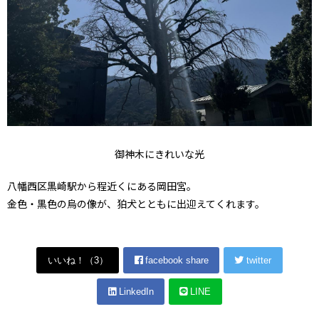
御神木にきれいな光
八幡西区黒崎駅から程近くにある岡田宮。
金色・黒色の烏の像が、狛犬とともに出迎えてくれます。
いいね！（
3
）
facebook share
twitter
LinkedIn
LINE