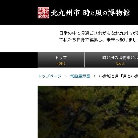
日常の中で見過ごされがちな北九州市が
て私たち自身で編纂し、未来へ繋げまし
トップ
時と風の博物館と
HOME
About
トップページ
常設展示室
小倉城と月「月と小