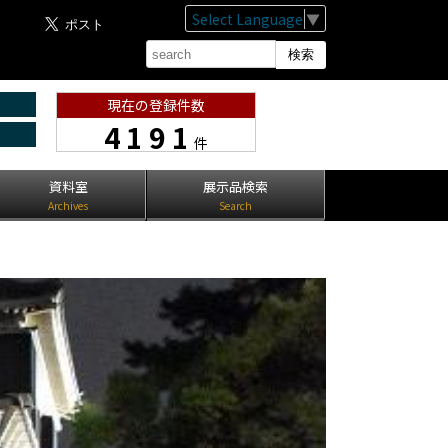
Select Language
▼
現在の登録件数
4191
件
資料室
展示品検索
Archives
Search