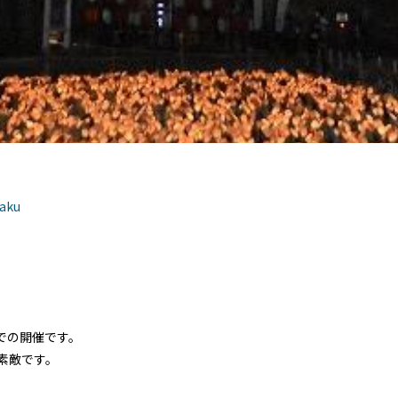
月と小倉城と竹あかり
aku
での開催です。
素敵です。