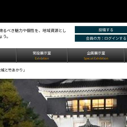
投稿する
誇るべき魅力や個性を、地域資源とし
ょう。
会員の方：ログインする
は
常設展示室
企画展示室
Exhibition
Specail Exhibition
倉城と竹あかり」