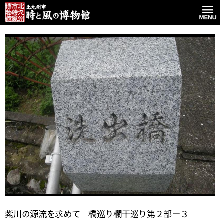
あらいだしばしです。
紫川の源流を求めて 橋巡り欄干巡り第２部ー３