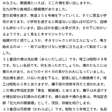
みなさん、眼鏡橋といえば、どこの橋を思い出しますか。
北九州市小倉南区に眼鏡橋がありました。
堂の前橋を過ぎ、県道２５８号線を下っていくと、すぐに菅生小学
校があります。小学校を過ぎると県道沿いに田んぼが広がり、田植
えも終わっています。田んぼの水面に水草が浮き、その下に何かい
るようです。よく見るとオタマジャクシです。
稲穂が付く頃でしょうか、オタマジャクシがカエルになって、鳴き
始めるのは・・・街では見かけない光景に立ち止まって眺めていま
した。
３１番目の橋は洗出橋（あらいだしばし）です。竣工は昭和４９年
です。珍しい名前です。何を洗ったのでしょうか。橋のたもとには
栗の木があり、みどりのイガイガの実がたわわになっていました。
洗出橋を過ぎ、川沿いの道を下ると、冒頭に記した眼鏡橋です。竣
工は昭和６０年とありますが、欄干部の改修年月だと思われます。
この橋は市指定史跡「春吉 眼鏡橋」とあります。欄干は木造です
が橋台部分は石積みの石橋です。橋の由来や橋の全景は、市指定史
跡「北九州の眼鏡橋」として、次回、詳細を紹介します。
３３番目は河原橋（かわらばし）です。昭和５５年竣工です。名前