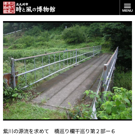
銘板が付いてなく名前がわかりません。
紫川の源流を求めて 橋巡り欄干巡り第２部ー６