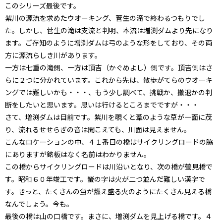
このシリーズ最後です。
紫川の源流を求めたウオーキング、菅生の滝で終わるつもりでし
た。しかし、菅生の滝は支流と判明、本流は増渕ダムより先になり
ます。ご存知のように増渕ダムは弓のような形をしており、その両
方に源流らしき川があります。
一方は七重の滝側、一方は頂吉（かぐめよし）側です。頂吉側はさ
らに２つに分かれています。これから先は、散歩がてらのウオーキ
ングでは難しいかも・・・、もう少し調べて、挑戦か、撤退かの判
断をしたいと思います。思いは行けるところまでですが・・・
さて、増渕ダムは目前です。紫川を覗くと葦のような草が一面に茂
り、流れるせせらぎの音は聞こえても、川面は見えません。
こんなロケーションの中、４１番目の橋はサイクリングロードの脇
にありますが銘板はなく名前はわかりません。
この橋からサイクリングロードは川沿いとなり、次の橋が螢見橋で
す。昭和６０年竣工です。螢の字は火が二つ並んだ難しい漢字で
す。きっと、たくさんの蛍が燃え盛る火のようにたくさん見える橋
なんでしょう。今も。
最後の橋は山の口橋です。まさに、増渕ダムを見上げる橋です。４