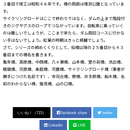
３番目で竣工は昭和４６年です。橋の周囲は増渕公園となっていま
す。
サイクリングロードはここで終わりではなく、ダムの上まで階段付
きのジグザグスのロープでつながっています。自転車に乗っていく
のは難しいでしょうが、ここまで来たら、ダム周回コースに行かな
い手はないでしょう。紅葉の時期はきっと綺麗でしょう。
さて、シリーズの締めくくりとして、桜橋以降の２５番目から４３
番目までの橋名を書きます。
亀年橋、高徳橋、中西橋、八ヶ瀬橋、山本橋、堂の前橋、洗出橋、
眼鏡橋、河原橋、楽庭橋、河鹿橋、サイクリングロード橋（筆者が
勝手につけた名前です）、寺司合橋、憩橋、井手原橋、船木橋、名
前のわからない橋、螢見橋、山の口橋。
いいね！（
723
）
facebook share
twitter
LinkedIn
LINE