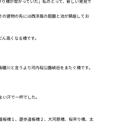
吊り橋が架かっていた」私のとって、新しい発見で
その建物の先には西洋風の庭園と池が鎮座してお
だん高くなる橋です。
板櫃川と言うより河内桜公園峡谷をまたぐ橋です。
よい汗で一杯でした。
道板橋１、遊歩道板橋２、大河原橋、桜吊り橋、太