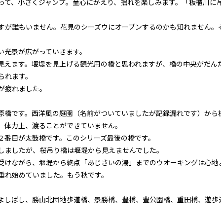
って、小さくジャンプ。童心にかえり、揺れを楽しみます。「板櫃川に
。
すが誰もいません。花見のシーズウにオープンするのかも知れません。
い光景が広がっていきます。
見えます。堰堤を見上げる観光用の橋と思われますが、橋の中央がだん
られます。
が疲れました。
原橋です。西洋風の庭園（名前がついていましたが記録漏れです）から
、体力上、渡ることができていません。
２番目が太鼓橋です。このシリーズ最後の橋です。
しましたが、桜吊り橋は堰堤から見えませんでした。
受けながら、堰堤から終点「あじさいの湯」までのウオーキングは心地
垂れ始めていました。もう秋です。
よしばし、勝山北団地歩道橋、景勝橋、豊橋、豊公園橋、重田橋、遊歩