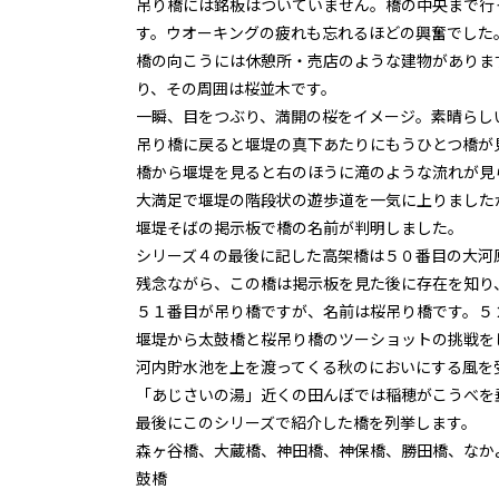
吊り橋には銘板はついていません。橋の中央まで行
す。ウオーキングの疲れも忘れるほどの興奮でした
橋の向こうには休憩所・売店のような建物がありま
り、その周囲は桜並木です。
一瞬、目をつぶり、満開の桜をイメージ。素晴らし
吊り橋に戻ると堰堤の真下あたりにもうひとつ橋が
橋から堰堤を見ると右のほうに滝のような流れが見
大満足で堰堤の階段状の遊歩道を一気に上りました
堰堤そばの掲示板で橋の名前が判明しました。
シリーズ４の最後に記した高架橋は５０番目の大河
残念ながら、この橋は掲示板を見た後に存在を知り
５１番目が吊り橋ですが、名前は桜吊り橋です。５
堰堤から太鼓橋と桜吊り橋のツーショットの挑戦を
河内貯水池を上を渡ってくる秋のにおいにする風を
「あじさいの湯」近くの田んぼでは稲穂がこうべを
最後にこのシリーズで紹介した橋を列挙します。
森ヶ谷橋、大蔵橋、神田橋、神保橋、勝田橋、なか
鼓橋