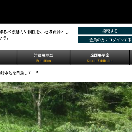
投稿する
誇るべき魅力や個性を、地域資源とし
ょう。
会員の方：ログインする
は
常設展示室
企画展示室
Exhibition
Specail Exhibition
内貯水池を目指して ５