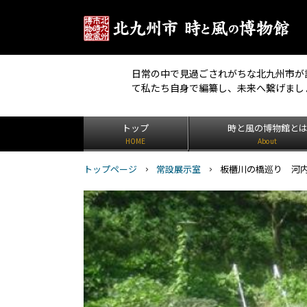
日常の中で見過ごされがちな北九州市が
て私たち自身で編纂し、未来へ繋げまし
トップ
時と風の博物館と
HOME
About
トップページ
常設展示室
板櫃川の橋巡り 河