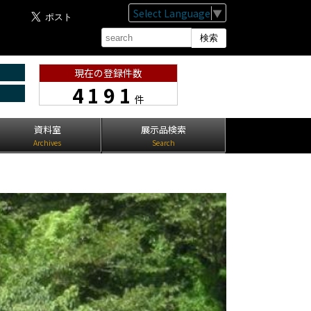
Select Language
▼
現在の登録件数
4191
件
資料室
展示品検索
Archives
Search