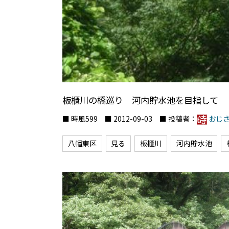
板櫃川の橋巡り 河内貯水池を目指して 
■ 時風599 ■ 2012-09-03 ■ 投稿者：
おじ
八幡東区
見る
板櫃川
河内貯水池