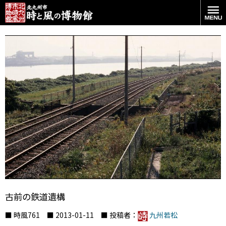
古前の鉄道遺構
■ 時風761 ■ 2013-01-11 ■ 投稿者：
九州若松