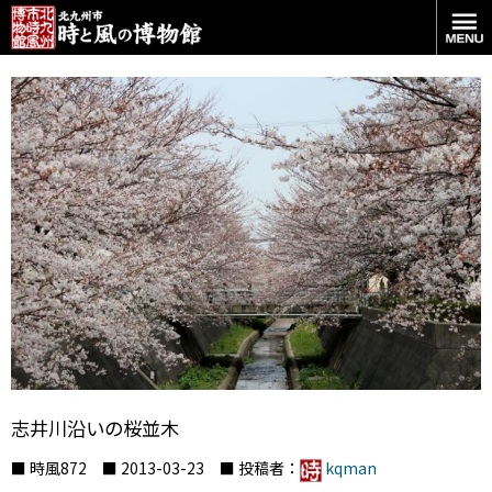
志井川沿いの桜並木
■ 時風872 ■ 2013-03-23 ■ 投稿者：
kqman