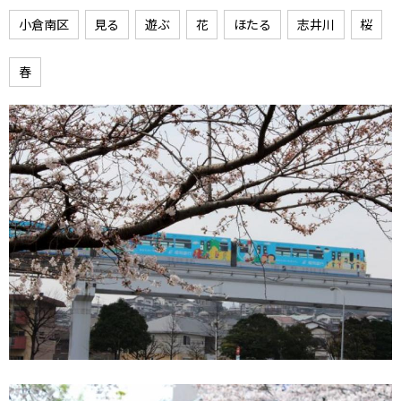
小倉南区
見る
遊ぶ
花
ほたる
志井川
桜
春