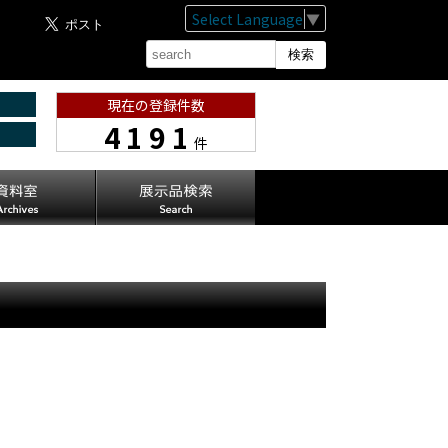
Select Language
▼
現在の登録件数
4191
件