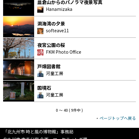
皿倉山からのパノラマ夜景写真
Hanamizaka
洞海湾の夕景
softeave11
夜宮公園の桜
FKM Photo Office
戸畑図書館
河童工房
国境石
河童工房
0 〜 40 ( 9件中 )
ページトップへ戻る
「北九州市 時と風の博物館」事務局