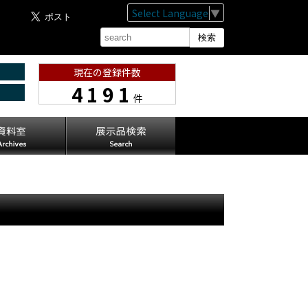
Select Language
▼
現在の登録件数
4191
件