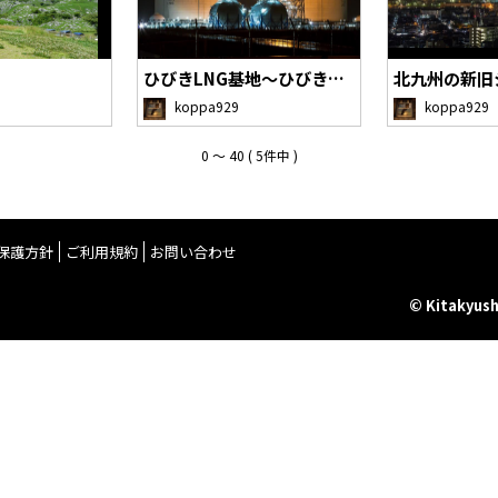
ひびきLNG基地～ひびきコンテナターミナル夜…
北九州の新旧
koppa929
koppa929
0 〜 40 ( 5件中 )
保護方針
ご利用規約
お問い合わせ
© Kitakyush