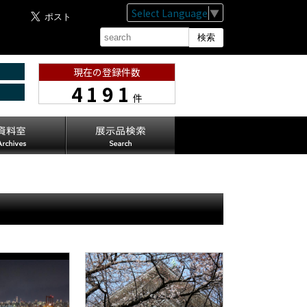
Select Language
▼
現在の登録件数
4191
件