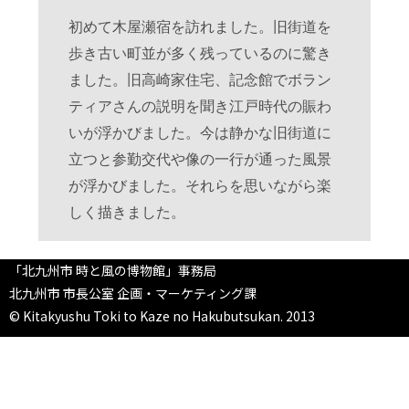
初めて木屋瀬宿を訪れました。旧街道を
歩き古い町並が多く残っているのに驚き
ました。旧高崎家住宅、記念館でボラン
ティアさんの説明を聞き江戸時代の賑わ
いが浮かびました。今は静かな旧街道に
立つと参勤交代や像の一行が通った風景
が浮かびました。それらを思いながら楽
しく描きました。
「北九州市 時と風の博物館」事務局
北九州市 市長公室 企画・マーケティング課
© Kitakyushu Toki to Kaze no Hakubutsukan. 2013