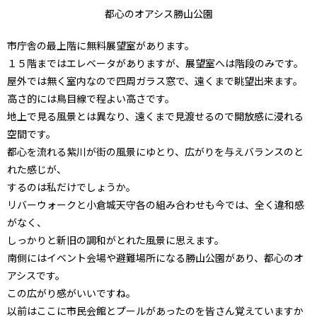
都心のオアシス勝山公園
市庁舎の最上階に無料展望室があります。
１５階まではエレベータがありますが、展望室へは階段のみです。
屋外では無く室内なので四周ガラス窓で、遠くまで眺望出来ます。
高さ的には鳥目線で程よい高さです。
地上で見る風景とは異なり、遠くまで見渡せるので開放感に浸れる
空間です。
都心を流れる紫川が街の風景にゆとり、広がりを与えバランスのと
れた感じが、
するのは私だけでしょうか。
リバーウォークと小倉城天守各の組み合わせも今では、全く違和感
がなく、
しっかりと新旧の調和がとれた風景に思えます。
南側にはイベント会場や避難場所になる勝山公園があり、都心のオ
アシスです。
この広がり感がいいですね。
以前はここに市民会館とプールがあったのを皆さん覚えていますか